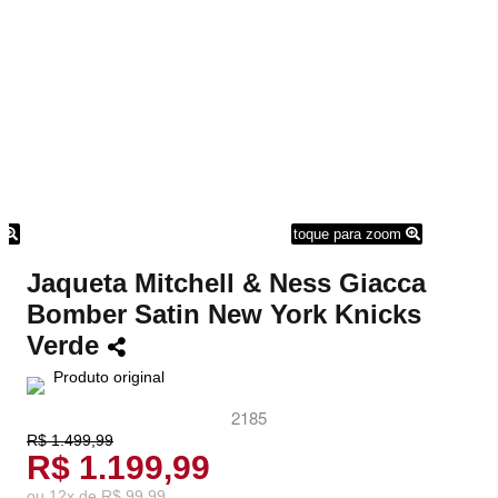
m
toque para zoom
Jaqueta Mitchell & Ness Giacca
Bomber Satin New York Knicks
Verde
Produto original
2185
R$ 1.499,99
R$ 1.199,99
ou
12
x
de
R$ 99,99