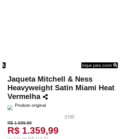
m
toque para zoom
Jaqueta Mitchell & Ness
Heavyweight Satin Miami Heat
Vermelha
Produto original
2185
R$ 1.699,99
R$ 1.359,99
ou
12
x
de
R$ 113,33