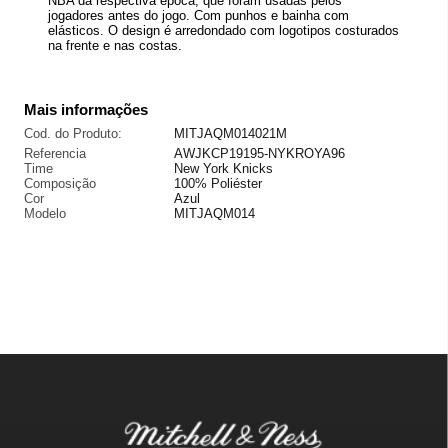
NBA da respectiva época, que foram usadas pelos
jogadores antes do jogo. Com punhos e bainha com
elásticos. O design é arredondado com logotipos costurados
na frente e nas costas.
Mais informações
Cod. do Produto:
MITJAQM014021M
Referencia
AWJKCP19195-NYKROYA96
Time
New York Knicks
Composição
100% Poliéster
Cor
Azul
Modelo
MITJAQM014