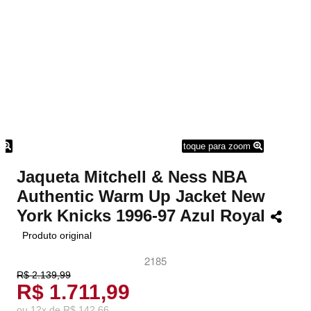
m
toque para zoom
Jaqueta Mitchell & Ness NBA
Authentic Warm Up Jacket New
York Knicks 1996-97 Azul Royal
Produto original
2185
R$ 2.139,99
R$ 1.711,99
ou
12
x
de
R$ 142,66