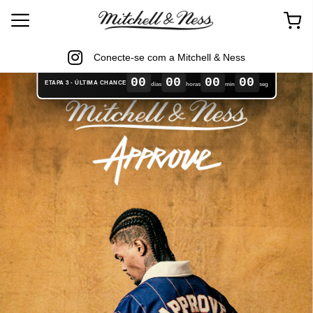
Conecte-se com a Mitchell & Ness
00
00
00
00
ETAPA 3 - ÚLTIMA CHANCE
dias
horas
min
seg