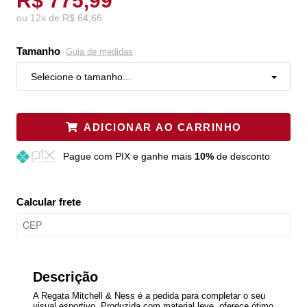
R$ 775,99
ou
12
x
de
R$ 64,66
Tamanho
Guia de medidas
Selecione o tamanho...
ADICIONAR AO CARRINHO
Pague
com PIX e ganhe mais
10%
de desconto
Calcular frete
Descrição
A Regata Mitchell & Ness é a pedida para completar o seu
visual esportivo. Produzida com material leve, oferece ótimo