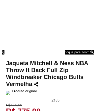
m
toque para zoom
Jaqueta Mitchell & Ness NBA
Throw It Back Full Zip
Windbreaker Chicago Bulls
Vermelha
Produto original
2185
R$ 969,99