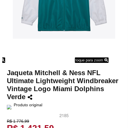
m
toque para zoom
Jaqueta Mitchell & Ness NFL
Ultimate Lightweight Windbreaker
Vintage Logo Miami Dolphins
Verde
Produto original
2185
R$ 1.776,99