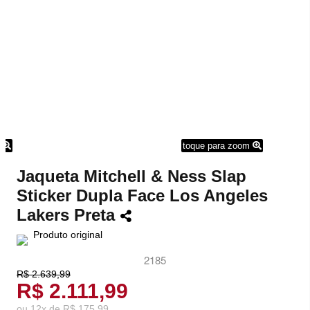
m
toque para zoom
Jaqueta Mitchell & Ness Slap
Sticker Dupla Face Los Angeles
Lakers Preta
Produto original
2185
R$ 2.639,99
R$ 2.111,99
ou
12
x
de
R$ 175,99