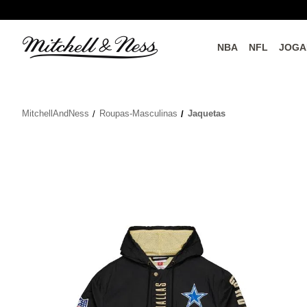
NBA
NFL
JOGA
do o
Parceiros Oficiais
MitchellAndNess
Roupas-Masculinas
Jaquetas