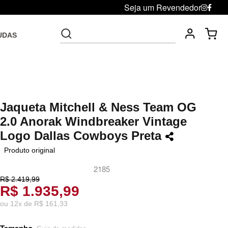
Seja um Revendedor
UDAS
Fre
Troca grátis até 30 dias após da compra
Jaqueta Mitchell & Ness Team OG
2.0 Anorak Windbreaker Vintage
Logo Dallas Cowboys Preta
Produto original
2185
R$ 2.419,99
R$ 1.935,99
ou
12
x
de
R$ 161,33