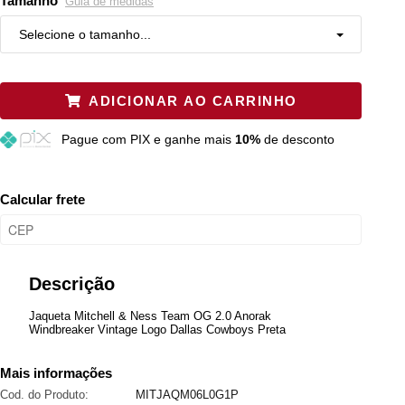
Tamanho
Guia de medidas
Selecione o tamanho...
P
Resta 1 item
ADICIONAR AO CARRINHO
M
Resta 1 item
Pague
com PIX e ganhe mais
10%
de desconto
G
Resta 1 item
GG
Resta 1 item
Calcular frete
XGG
Esgotado
Plus P
Esgotado
Descrição
Plus M
Esgotado
Jaqueta Mitchell & Ness Team OG 2.0 Anorak
Windbreaker Vintage Logo Dallas Cowboys Preta
Plus G
Esgotado
Mais informações
Cod. do Produto:
MITJAQM06L0G1P