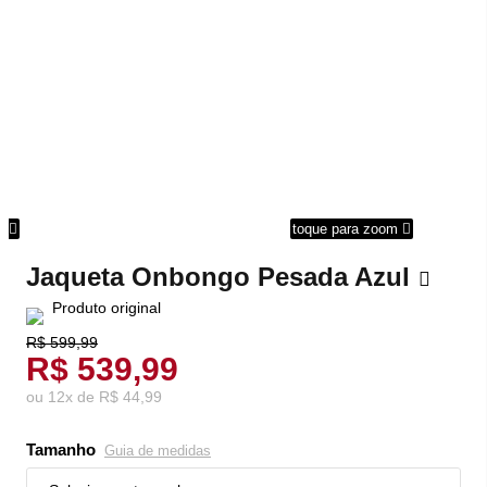
om
toque para zoom
Jaqueta Onbongo Pesada Azul
Produto original
R$ 599,99
R$ 539,99
ou
12
x
de
R$ 44,99
Tamanho
Guia de medidas