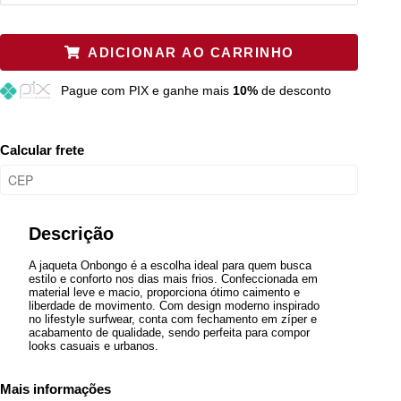
P
Restam mais de 6 itens
ADICIONAR AO CARRINHO
M
Restam mais de 6 itens
Pague
com PIX e ganhe mais
10%
de desconto
G
Restam mais de 6 itens
GG
Restam mais de 6 itens
Calcular frete
Descrição
A jaqueta Onbongo é a escolha ideal para quem busca
estilo e conforto nos dias mais frios. Confeccionada em
material leve e macio, proporciona ótimo caimento e
liberdade de movimento. Com design moderno inspirado
no lifestyle surfwear, conta com fechamento em zíper e
acabamento de qualidade, sendo perfeita para compor
looks casuais e urbanos.
Mais informações