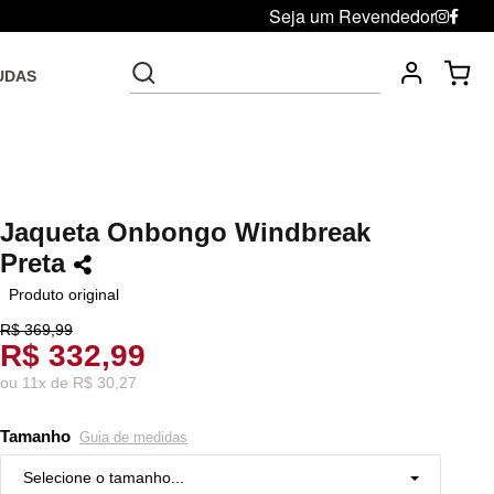
Seja um Revendedor
UDAS
Fre
Troca grátis até 30 dias após da compra
Jaqueta Onbongo Windbreak
Preta
Produto original
R$ 369,99
R$ 332,99
ou
11
x
de
R$ 30,27
Tamanho
Guia de medidas
Selecione o tamanho...