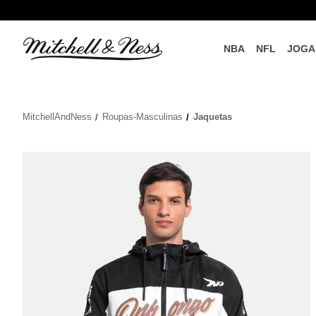
NBA
NFL
JOGA
do o
Parceiros Oficiais
MitchellAndNess
Roupas-Masculinas
Jaquetas