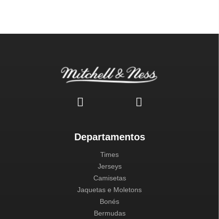
Departamentos
Times
Jerseys
Camisetas
Jaquetas e Moletons
Bonés
Bermudas