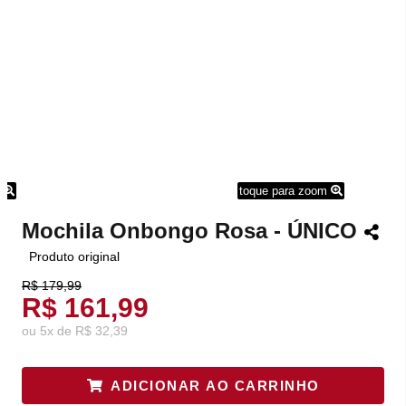
m
toque para zoom
Mochila Onbongo Rosa - ÚNICO
Produto original
R$ 179,99
R$ 161,99
ou
5
x
de
R$ 32,39
ADICIONAR AO CARRINHO