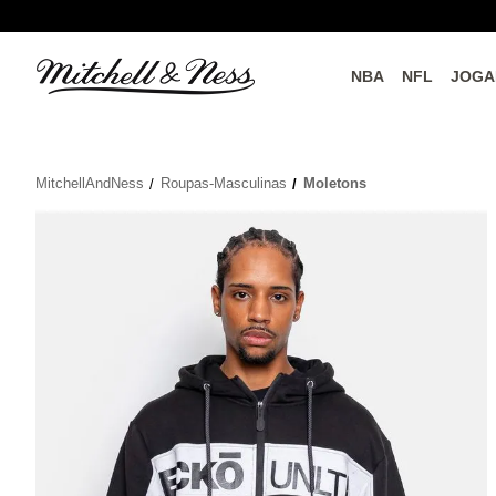
NBA
NFL
JOGA
do o
Parceiros Oficiais
MitchellAndNess
Roupas-Masculinas
Moletons