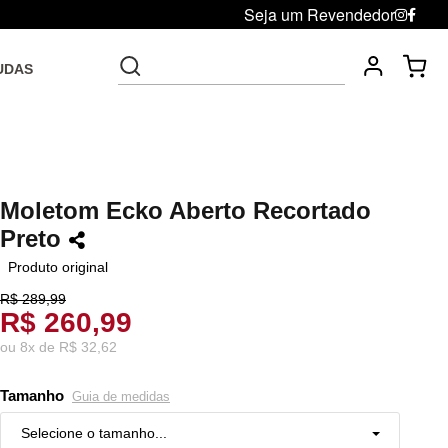
Seja um Revendedor
UDAS
Fre
Troca grátis até 30 dias após da compra
Moletom Ecko Aberto Recortado
Preto
Produto original
R$ 289,99
R$ 260,99
ou
8
x
de
R$ 32,62
Tamanho
Guia de medidas
Selecione o tamanho...