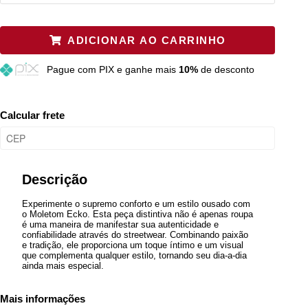
P
Restam mais de 6 itens
ADICIONAR AO CARRINHO
M
Restam mais de 6 itens
Pague
com PIX e ganhe mais
10%
de desconto
G
Restam mais de 6 itens
GG
Restam mais de 6 itens
Calcular frete
Descrição
Experimente o supremo conforto e um estilo ousado com
o Moletom Ecko. Esta peça distintiva não é apenas roupa
é uma maneira de manifestar sua autenticidade e
confiabilidade através do streetwear. Combinando paixão
e tradição, ele proporciona um toque íntimo e um visual
que complementa qualquer estilo, tornando seu dia-a-dia
ainda mais especial.
Mais informações