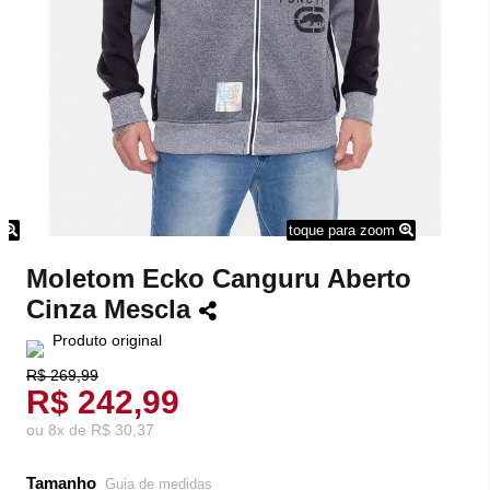
m
toque para zoom
Moletom Ecko Canguru Aberto
Cinza Mescla
Produto original
R$ 269,99
R$ 242,99
ou
8
x
de
R$ 30,37
Tamanho
Guia de medidas