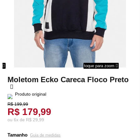
om
toque para zoom
Moletom Ecko Careca Floco Preto
Produto original
R$ 199,99
R$ 179,99
ou
6
x
de
R$ 29,99
Tamanho
Guia de medidas