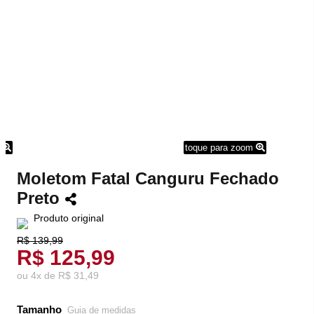
m
toque para zoom
Moletom Fatal Canguru Fechado
Preto
Produto original
R$ 139,99
R$ 125,99
ou
4
x
de
R$ 31,49
Tamanho
Guia de medidas