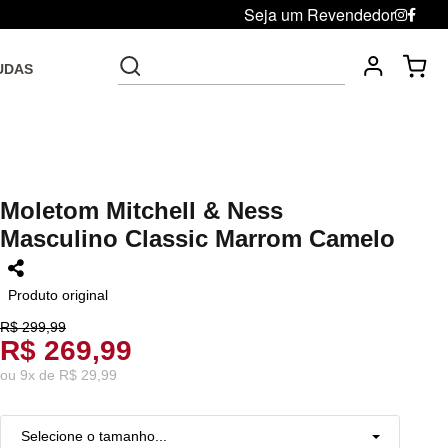
Seja um Revendedor
UDAS
Fre
Troca grátis até 30 dias após da compra
Moletom Mitchell & Ness
Masculino Classic Marrom Camelo
Produto original
R$ 299,99
R$ 269,99
ou
9
x
de
R$ 29,99
Selecione o tamanho...