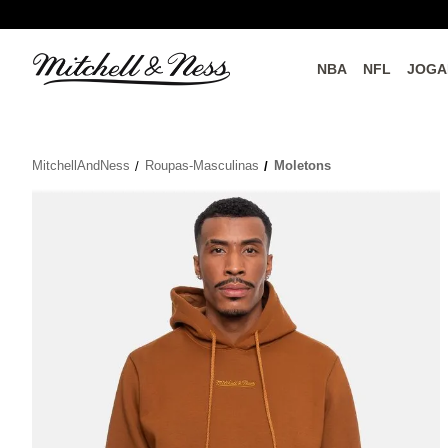
NBA
NFL
JOGA
do o
Parceiros Oficiais
MitchellAndNess
Roupas-Masculinas
Moletons