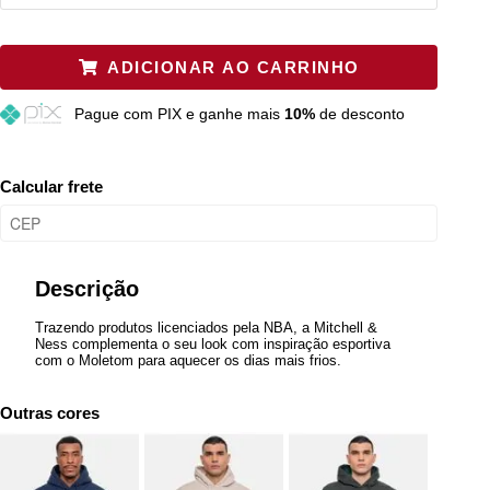
P
Restam mais de 6 itens
ADICIONAR AO CARRINHO
M
Esgotado
Pague
com PIX e ganhe mais
10%
de desconto
G
Resta 1 item
GG
Esgotado
Calcular frete
Descrição
Trazendo produtos licenciados pela NBA, a Mitchell &
Ness complementa o seu look com inspiração esportiva
com o Moletom para aquecer os dias mais frios.
Outras cores