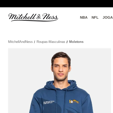
NBA
NFL
JOGA
do o
Parceiros Oficiais
MitchellAndNess
Roupas-Masculinas
Moletons