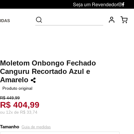
Seja um Revendedor
UDAS
Fre
Troca grátis até 30 dias após da compra
Moletom Onbongo Fechado
Canguru Recortado Azul e
Amarelo
Produto original
R$ 449,99
R$ 404,99
ou
12
x
de
R$ 33,74
Tamanho
Guia de medidas