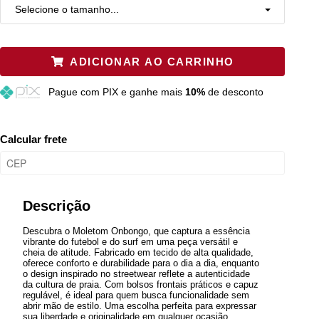
Selecione o tamanho...
P
Restam mais de 6 itens
ADICIONAR AO CARRINHO
M
Restam mais de 6 itens
Pague
com PIX e ganhe mais
10%
de desconto
G
Restam mais de 6 itens
GG
Restam mais de 6 itens
Calcular frete
Descrição
Descubra o Moletom Onbongo, que captura a essência
vibrante do futebol e do surf em uma peça versátil e
cheia de atitude. Fabricado em tecido de alta qualidade,
oferece conforto e durabilidade para o dia a dia, enquanto
o design inspirado no streetwear reflete a autenticidade
da cultura de praia. Com bolsos frontais práticos e capuz
regulável, é ideal para quem busca funcionalidade sem
abrir mão de estilo. Uma escolha perfeita para expressar
sua liberdade e originalidade em qualquer ocasião.