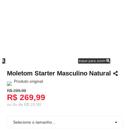
m
toque para zoom
Moletom Starter Masculino Natural
Produto original
R$ 299,99
R$ 269,99
ou
9
x
de
R$ 29,99
Selecione o tamanho...