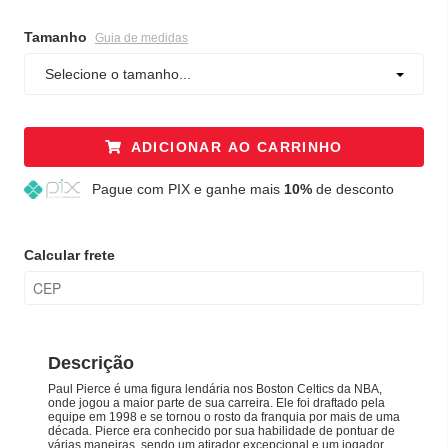
Tamanho
Guia de medidas
Selecione o tamanho...
ADICIONAR AO CARRINHO
Pague
com PIX e ganhe mais
10%
de desconto
Calcular frete
Descrição
Paul Pierce é uma figura lendária nos Boston Celtics da NBA,
onde jogou a maior parte de sua carreira. Ele foi draftado pela
equipe em 1998 e se tornou o rosto da franquia por mais de uma
década. Pierce era conhecido por sua habilidade de pontuar de
várias maneiras, sendo um atirador excepcional e um jogador