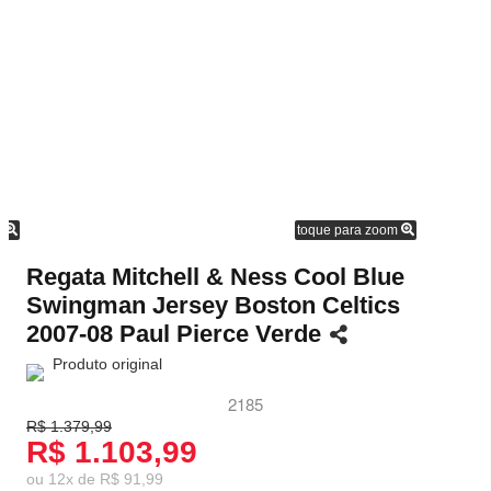
m
toque para zoom
Regata Mitchell & Ness Cool Blue
Swingman Jersey Boston Celtics
2007-08 Paul Pierce Verde
Produto original
2185
R$ 1.379,99
R$ 1.103,99
ou
12
x
de
R$ 91,99