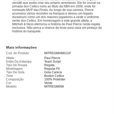
versátil que podia criar seu próprio arremesso. Ele foi crucial na
jornada dos Celtics rumo ao título da NBA em 2008, onde foi
nomeado MVP das Finais. Ao longo de sua carreira, Pierce
acumulou vários recordes na franquia e deixou um legado
duradouro como um dos maiores jogadores a vestir o uniforme
verde dos Celtics. Em homenagem a este grande atleta, a
Mitchell & Ness eternizou a história de Paul Pierce nesta regata
exclusiva. Não perca a chance de levar para casa um pedaço da
história do basquete.
Mais informações
Cod. do Produto:
MITREGM0980J1P
Atleta
Paul Pierce
Estilo Da Estampa
Team Script
Tipo De Roupa
Regata
Modelagem
Regular Fit
Tipo De Gola
Gola Careca
Time
Boston Celtics
Composição
100% Poliéster
Cor
Verde
Modelo
MITREGM098