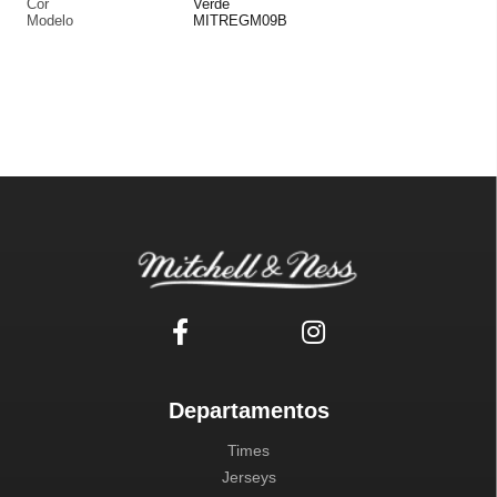
Cor
Verde
Modelo
MITREGM09B
Departamentos
Times
Jerseys