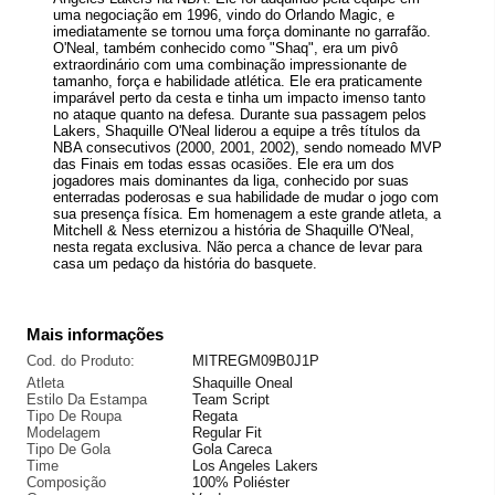
uma negociação em 1996, vindo do Orlando Magic, e
imediatamente se tornou uma força dominante no garrafão.
O'Neal, também conhecido como "Shaq", era um pivô
extraordinário com uma combinação impressionante de
tamanho, força e habilidade atlética. Ele era praticamente
imparável perto da cesta e tinha um impacto imenso tanto
no ataque quanto na defesa. Durante sua passagem pelos
Lakers, Shaquille O'Neal liderou a equipe a três títulos da
NBA consecutivos (2000, 2001, 2002), sendo nomeado MVP
das Finais em todas essas ocasiões. Ele era um dos
jogadores mais dominantes da liga, conhecido por suas
enterradas poderosas e sua habilidade de mudar o jogo com
sua presença física. Em homenagem a este grande atleta, a
Mitchell & Ness eternizou a história de Shaquille O'Neal,
nesta regata exclusiva. Não perca a chance de levar para
casa um pedaço da história do basquete.
Mais informações
Cod. do Produto:
MITREGM09B0J1P
Atleta
Shaquille Oneal
Estilo Da Estampa
Team Script
Tipo De Roupa
Regata
Modelagem
Regular Fit
Tipo De Gola
Gola Careca
Time
Los Angeles Lakers
Composição
100% Poliéster