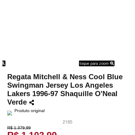
m
toque para zoom
Regata Mitchell & Ness Cool Blue
Swingman Jersey Los Angeles
Lakers 1996-97 Shaquille O'Neal
Verde
Produto original
2185
R$ 1.379,99