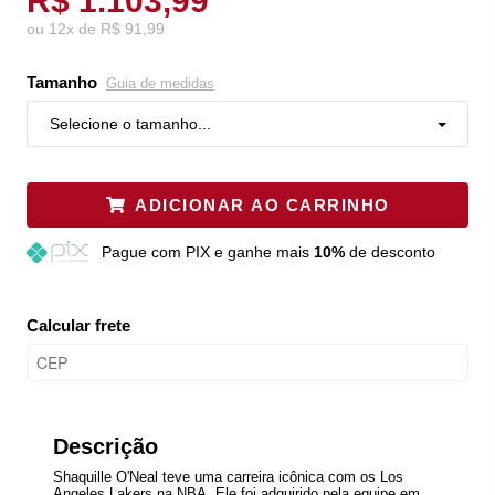
R$ 1.103,99
ou
12
x
de
R$ 91,99
Tamanho
Guia de medidas
Selecione o tamanho...
ADICIONAR AO CARRINHO
Pague
com PIX e ganhe mais
10%
de desconto
Calcular frete
Descrição
Shaquille O'Neal teve uma carreira icônica com os Los
Angeles Lakers na NBA. Ele foi adquirido pela equipe em