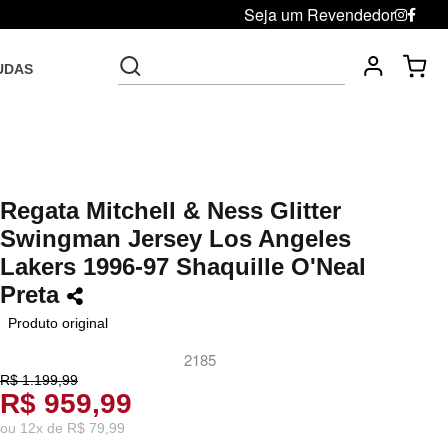
Seja um Revendedor
UDAS
Fre
Troca grátis até 30 dias após da compra
Regata Mitchell & Ness Glitter
Swingman Jersey Los Angeles
Lakers 1996-97 Shaquille O'Neal
Preta
Produto original
2185
R$ 1.199,99
R$ 959,99
ou
12
x
de
R$ 79,99