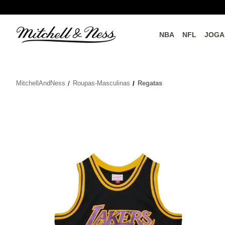
NBA
NFL
JOGA
do o
Parceiros Oficiais
MitchellAndNess
Roupas-Masculinas
Regatas