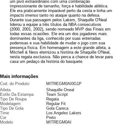
um pivô extraordinário com uma combinação
impressionante de tamanho, força e habilidade atlética.
Ele era praticamente imparável perto da cesta e tinha um
impacto imenso tanto no ataque quanto na defesa.
Durante sua passagem pelos Lakers, Shaquille O'Neal
liderou a equipe a três títulos da NBA consecutivos
(2000, 2001, 2002), sendo nomeado MVP das Finais em
todas essas ocasiões. Ele era um dos jogadores mais
dominantes da liga, conhecido por suas enterradas
poderosas e sua habilidade de mudar o jogo com sua
presença física. Em homenagem a este grande atleta, a
Mitchell & Ness eternizou a história de Shaquille O'Neal,
nesta regata exclusiva. Não perca a chance de levar para
casa um pedaço da história do basquete.
Mais informações
Cod. do Produto:
MITREGM0AI0G1P
Atleta
Shaquille Oneal
Estilo Da Estampa
Team Script
Tipo De Roupa
Regata
Modelagem
Regular Fit
Tipo De Gola
Gola Careca
Time
Los Angeles Lakers
Cor
Preto
Modelo
MITREGM0AI