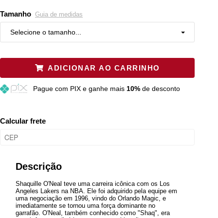
Tamanho
Guia de medidas
Selecione o tamanho...
P
Resta 1 item
ADICIONAR AO CARRINHO
M
Restam mais de 6 itens
Pague
com PIX e ganhe mais
10%
de desconto
G
Restam mais de 6 itens
GG
Resta 1 item
Calcular frete
XGG
Restam mais de 6 itens
Plus P
Resta 1 item
Descrição
Shaquille O'Neal teve uma carreira icônica com os Los
Angeles Lakers na NBA. Ele foi adquirido pela equipe em
uma negociação em 1996, vindo do Orlando Magic, e
imediatamente se tornou uma força dominante no
garrafão. O'Neal, também conhecido como "Shaq", era