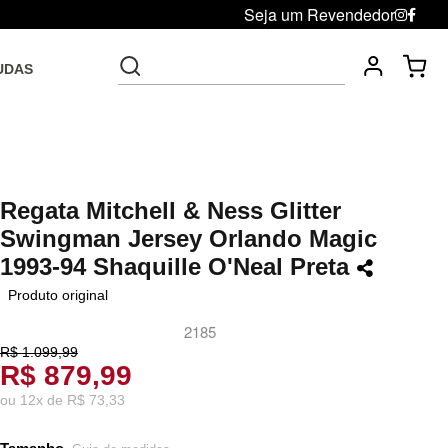
Seja um Revendedor
UDAS
Fre
Troca grátis até 30 dias após da compra
Regata Mitchell & Ness Glitter
Swingman Jersey Orlando Magic
1993-94 Shaquille O'Neal Preta
Produto original
2185
R$ 1.099,99
R$ 879,99
ou
12
x
de
R$ 73,33