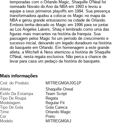
temporadas com o Orlando Magic, Shaquille O'Neal foi
nomeado Novato do Ano da NBA em 1993 e levou a
equipe a seus primeiros playoffs em 1994. Sua presença
transformadora ajudou a colocar os Magic no mapa da
NBA e gerou grande entusiasmo na cidade de Orlando.
Embora tenha deixado os Magic em 1996 para se juntar
ao Los Angeles Lakers, Shaq é lembrado como uma das
figuras mais marcantes na história da franquia. Sua
passagem pelos Magic foi um período de crescimento e
sucesso inicial, deixando um legado duradouro na história
do basquete em Orlando. Em homenagem a este grande
atleta, a Mitchell & Ness eternizou a história de Shaquille
O'Neal, nesta regata exclusiva. Não perca a chance de
levar para casa um pedaço da história do basquete.
Mais informações
Cod. do Produto:
MITREGM0AJ0G1P
Atleta
Shaquille Oneal
Estilo Da Estampa
Team Script
Tipo De Roupa
Regata
Modelagem
Regular Fit
Tipo De Gola
Gola Careca
Time
Orlando Magic
Cor
Preto
Modelo
MITREGM0AJ