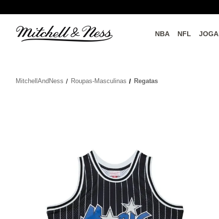
NBA
NFL
JOGA
do o
Parceiros Oficiais
MitchellAndNess
Roupas-Masculinas
Regatas