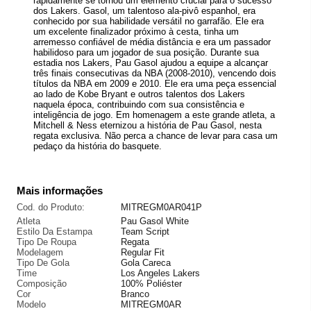
rapidamente se tornou um elemento crucial para o sucesso
dos Lakers. Gasol, um talentoso ala-pivô espanhol, era
conhecido por sua habilidade versátil no garrafão. Ele era
um excelente finalizador próximo à cesta, tinha um
arremesso confiável de média distância e era um passador
habilidoso para um jogador de sua posição. Durante sua
estadia nos Lakers, Pau Gasol ajudou a equipe a alcançar
três finais consecutivas da NBA (2008-2010), vencendo dois
títulos da NBA em 2009 e 2010. Ele era uma peça essencial
ao lado de Kobe Bryant e outros talentos dos Lakers
naquela época, contribuindo com sua consistência e
inteligência de jogo. Em homenagem a este grande atleta, a
Mitchell & Ness eternizou a história de Pau Gasol, nesta
regata exclusiva. Não perca a chance de levar para casa um
pedaço da história do basquete.
Mais informações
Cod. do Produto:
MITREGM0AR041P
Atleta
Pau Gasol White
Estilo Da Estampa
Team Script
Tipo De Roupa
Regata
Modelagem
Regular Fit
Tipo De Gola
Gola Careca
Time
Los Angeles Lakers
Composição
100% Poliéster
Cor
Branco
Modelo
MITREGM0AR