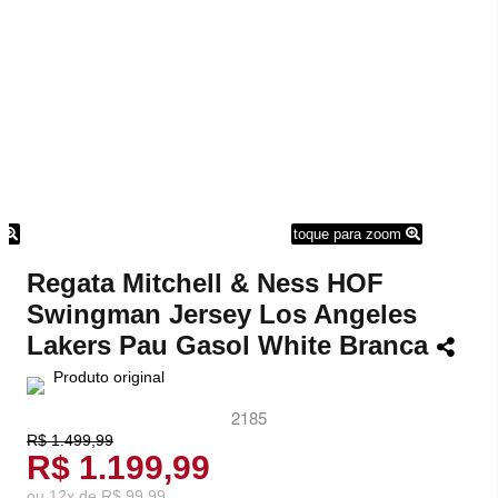
m
toque para zoom
Regata Mitchell & Ness HOF
Swingman Jersey Los Angeles
Lakers Pau Gasol White Branca
Produto original
2185
R$ 1.499,99
R$ 1.199,99
ou
12
x
de
R$ 99,99