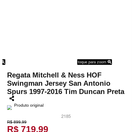
m
toque para zoom
Regata Mitchell & Ness HOF
Swingman Jersey San Antonio
Spurs 1997-2016 Tim Duncan Preta
Produto original
2185
R$ 899,99
R$ 719,99