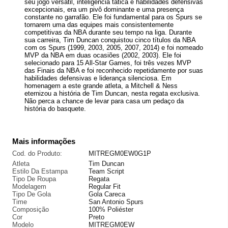
seu jogo versátil, inteligência tática e habilidades defensivas
excepcionais, era um pivô dominante e uma presença
constante no garrafão. Ele foi fundamental para os Spurs se
tornarem uma das equipes mais consistentemente
competitivas da NBA durante seu tempo na liga. Durante
sua carreira, Tim Duncan conquistou cinco títulos da NBA
com os Spurs (1999, 2003, 2005, 2007, 2014) e foi nomeado
MVP da NBA em duas ocasiões (2002, 2003). Ele foi
selecionado para 15 All-Star Games, foi três vezes MVP
das Finais da NBA e foi reconhecido repetidamente por suas
habilidades defensivas e liderança silenciosa. Em
homenagem a este grande atleta, a Mitchell & Ness
eternizou a história de Tim Duncan, nesta regata exclusiva.
Não perca a chance de levar para casa um pedaço da
história do basquete.
Mais informações
Cod. do Produto:
MITREGM0EW0G1P
Atleta
Tim Duncan
Estilo Da Estampa
Team Script
Tipo De Roupa
Regata
Modelagem
Regular Fit
Tipo De Gola
Gola Careca
Time
San Antonio Spurs
Composição
100% Poliéster
Cor
Preto
Modelo
MITREGM0EW