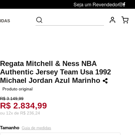
Seja um Revendedor
UDAS
Fre
Troca grátis até 30 dias após da compra
Regata Mitchell & Ness NBA
Authentic Jersey Team Usa 1992
Michael Jordan Azul Marinho
Produto original
R$ 3.149,99
R$ 2.834,99
ou
12
x
de
R$ 236,24
Tamanho
Guia de medidas