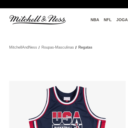
NBA
NFL
JOGA
do o
Parceiros Oficiais
MitchellAndNess
Roupas-Masculinas
Regatas