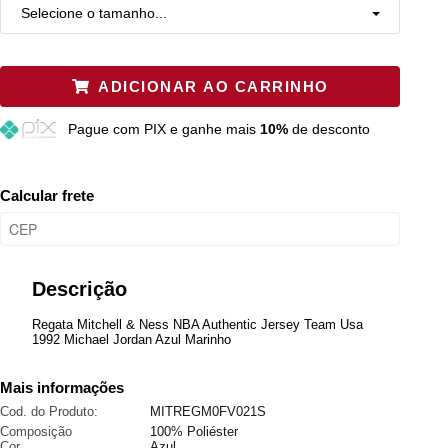
Selecione o tamanho...
S
Restam mais de 6 itens
ADICIONAR AO CARRINHO
L
Esgotado
Pague
com PIX e ganhe mais
10%
de desconto
XL
Restam mais de 6 itens
2XL
Resta 1 item
Calcular frete
3XL
Esgotado
4XL
Esgotado
Descrição
5XL
Esgotado
Regata Mitchell & Ness NBA Authentic Jersey Team Usa
1992 Michael Jordan Azul Marinho
M
Restam mais de 6 itens
Mais informações
Cod. do Produto:
MITREGM0FV021S
Composição
100% Poliéster
Cor
Azul