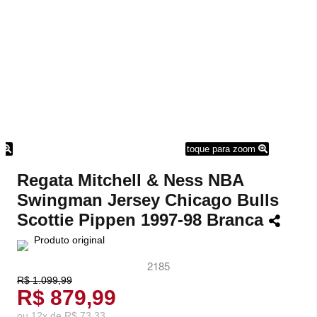
m
toque para zoom
Regata Mitchell & Ness NBA
Swingman Jersey Chicago Bulls
Scottie Pippen 1997-98 Branca
Produto original
2185
R$ 1.099,99
R$ 879,99
ou
12
x
de
R$ 73,33