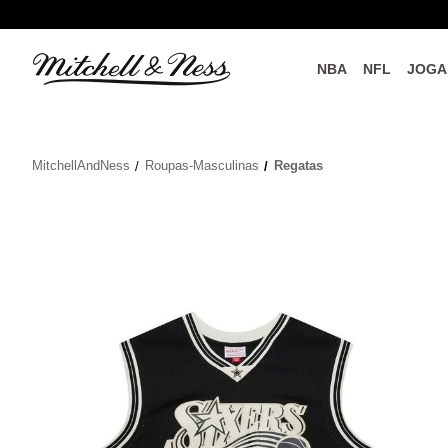
NBA
NFL
JOGA
Conecte-se com a Mitchell & Ness
MitchellAndNess
Roupas-Masculinas
Regatas