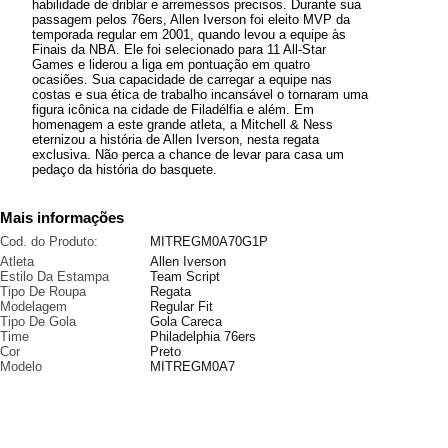
habilidade de driblar e arremessos precisos. Durante sua
passagem pelos 76ers, Allen Iverson foi eleito MVP da
temporada regular em 2001, quando levou a equipe às
Finais da NBA. Ele foi selecionado para 11 All-Star
Games e liderou a liga em pontuação em quatro
ocasiões. Sua capacidade de carregar a equipe nas
costas e sua ética de trabalho incansável o tornaram uma
figura icônica na cidade de Filadélfia e além. Em
homenagem a este grande atleta, a Mitchell & Ness
eternizou a história de Allen Iverson, nesta regata
exclusiva. Não perca a chance de levar para casa um
pedaço da história do basquete.
Mais informações
Cod. do Produto:
MITREGM0A70G1P
Atleta
Allen Iverson
Estilo Da Estampa
Team Script
Tipo De Roupa
Regata
Modelagem
Regular Fit
Tipo De Gola
Gola Careca
Time
Philadelphia 76ers
Cor
Preto
Modelo
MITREGM0A7