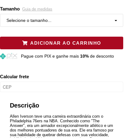
Tamanho
Guia de medidas
Selecione o tamanho...
P
Resta 1 item
ADICIONAR AO CARRINHO
M
Restam mais de 6 itens
Pague
com PIX e ganhe mais
10%
de desconto
G
Restam mais de 6 itens
GG
Resta 1 item
Calcular frete
XGG
Esgotado
Plus P
Esgotado
Descrição
Allen Iverson teve uma carreira extraordinária com o
Philadelphia 76ers na NBA. Conhecido como "The
Answer", era um armador excepcionalmente atlético e um
dos melhores pontuadores de sua era. Ele era famoso por
sua habilidade de quebrar defesas com sua velocidade,