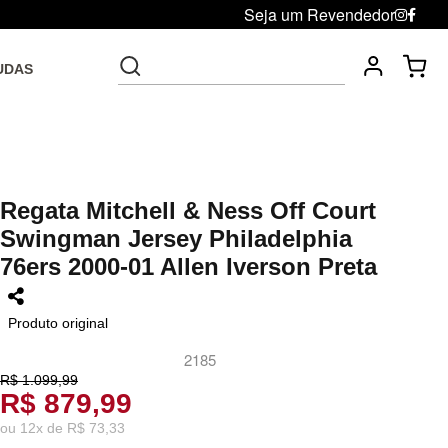
Seja um Revendedor
UDAS
Frete grátis acima de R$ 199 Sudeste e R$ 299 para todo o
Brasil.
Regata Mitchell & Ness Off Court
Swingman Jersey Philadelphia
76ers 2000-01 Allen Iverson Preta
Produto original
2185
R$ 1.099,99
R$ 879,99
ou
12
x
de
R$ 73,33