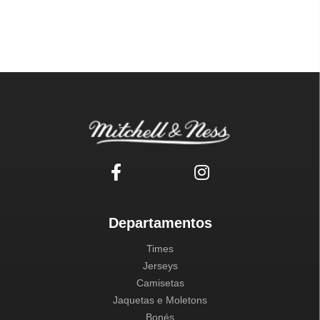
Departamentos
Times
Jerseys
Camisetas
Jaquetas e Moletons
Bonés