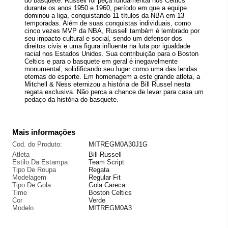
do basquete. Russell foi peça fundamental nos Celtics
durante os anos 1950 e 1960, período em que a equipe
dominou a liga, conquistando 11 títulos da NBA em 13
temporadas. Além de suas conquistas individuais, como
cinco vezes MVP da NBA, Russell também é lembrado por
seu impacto cultural e social, sendo um defensor dos
direitos civis e uma figura influente na luta por igualdade
racial nos Estados Unidos. Sua contribuição para o Boston
Celtics e para o basquete em geral é inegavelmente
monumental, solidificando seu lugar como uma das lendas
eternas do esporte. Em homenagem a este grande atleta, a
Mitchell & Ness eternizou a história de Bill Russel nesta
regata exclusiva. Não perca a chance de levar para casa um
pedaço da história do basquete.
Mais informações
Cod. do Produto:
MITREGM0A30J1G
Atleta
Bill Russell
Estilo Da Estampa
Team Script
Tipo De Roupa
Regata
Modelagem
Regular Fit
Tipo De Gola
Gola Careca
Time
Boston Celtics
Cor
Verde
Modelo
MITREGM0A3