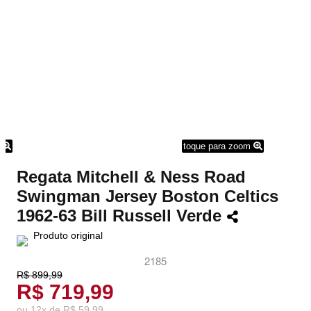
m
toque para zoom
Regata Mitchell & Ness Road
Swingman Jersey Boston Celtics
1962-63 Bill Russell Verde
Produto original
2185
R$ 899,99
R$ 719,99
ou
12
x
de
R$ 59,99