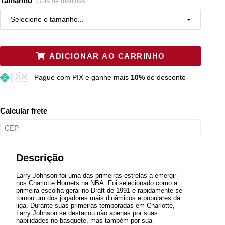
Tamanho
Guia de medidas
Selecione o tamanho...
P
Resta 1 item
ADICIONAR AO CARRINHO
M
Restam mais de 6 itens
Pague
com PIX e ganhe mais
10%
de desconto
G
Restam mais de 6 itens
GG
Resta 1 item
Calcular frete
XGG
Resta 1 item
Plus P
Esgotado
Descrição
Larry Johnson foi uma das primeiras estrelas a emergir
nos Charlotte Hornets na NBA. Foi selecionado como a
primeira escolha geral no Draft de 1991 e rapidamente se
tornou um dos jogadores mais dinâmicos e populares da
liga. Durante suas primeiras temporadas em Charlotte,
Larry Johnson se destacou não apenas por suas
habilidades no basquete, mas também por sua