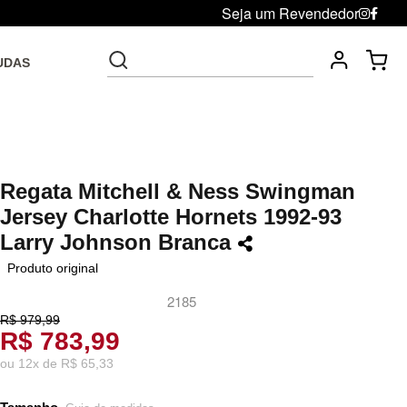
Seja um Revendedor
UDAS
Fre
Troca grátis até 30 dias após da compra
Regata Mitchell & Ness Swingman
Jersey Charlotte Hornets 1992-93
Larry Johnson Branca
Produto original
2185
R$ 979,99
R$ 783,99
ou
12
x
de
R$ 65,33