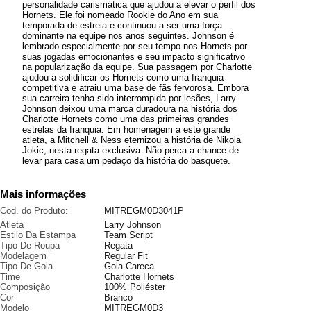
personalidade carismática que ajudou a elevar o perfil dos
Hornets. Ele foi nomeado Rookie do Ano em sua
temporada de estreia e continuou a ser uma força
dominante na equipe nos anos seguintes. Johnson é
lembrado especialmente por seu tempo nos Hornets por
suas jogadas emocionantes e seu impacto significativo
na popularização da equipe. Sua passagem por Charlotte
ajudou a solidificar os Hornets como uma franquia
competitiva e atraiu uma base de fãs fervorosa. Embora
sua carreira tenha sido interrompida por lesões, Larry
Johnson deixou uma marca duradoura na história dos
Charlotte Hornets como uma das primeiras grandes
estrelas da franquia. Em homenagem a este grande
atleta, a Mitchell & Ness eternizou a história de Nikola
Jokic, nesta regata exclusiva. Não perca a chance de
levar para casa um pedaço da história do basquete.
Mais informações
Cod. do Produto:
MITREGM0D3041P
Atleta
Larry Johnson
Estilo Da Estampa
Team Script
Tipo De Roupa
Regata
Modelagem
Regular Fit
Tipo De Gola
Gola Careca
Time
Charlotte Hornets
Composição
100% Poliéster
Cor
Branco
Modelo
MITREGM0D3