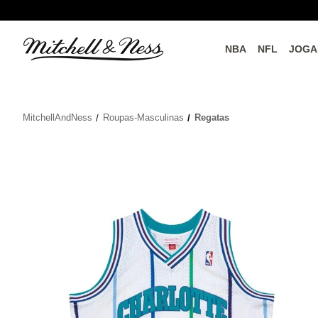
NBA
NFL
JOGA
do o
Parceiros Oficiais
MitchellAndNess
Roupas-Masculinas
Regatas