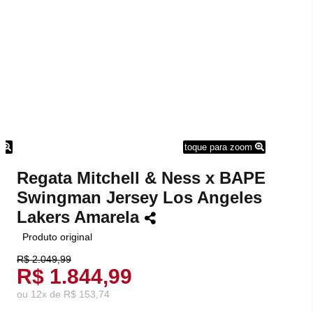
m
toque para zoom
Regata Mitchell & Ness x BAPE
Swingman Jersey Los Angeles
Lakers Amarela
Produto original
R$ 2.049,99
R$ 1.844,99
ou
12
x
de
R$ 153,74