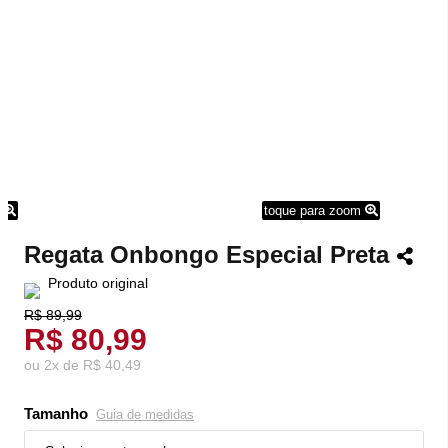
m
toque para zoom
Regata Onbongo Especial Preta
Produto original
R$ 89,99
R$ 80,99
ou
2
x
de
R$ 40,49
Tamanho
Guia de medidas