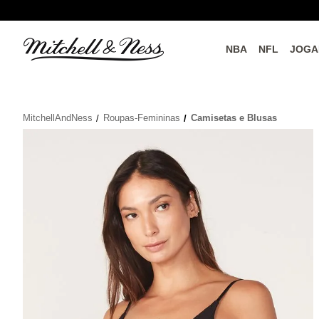
NBA
NFL
JOGA
do o
Parceiros Oficiais
MitchellAndNess
Roupas-Femininas
Camisetas e Blusas