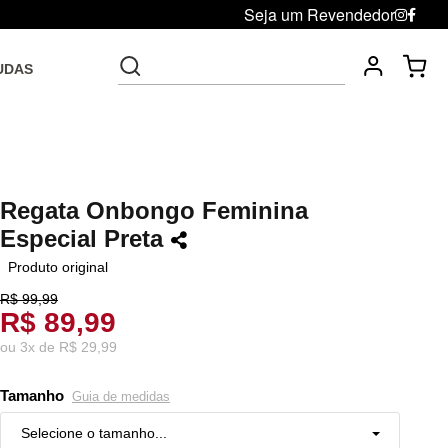
Seja um Revendedor
UDAS
Fre
Troca grátis até 30 dias após da compra
Regata Onbongo Feminina
Especial Preta
Produto original
R$ 99,99
R$ 89,99
ou
3
x
de
R$ 29,99
Tamanho
Guia de medidas
Selecione o tamanho...