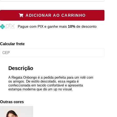
P
Esgotado
ADICIONAR AO CARRINHO
M
Resta 1 item
Pague
com PIX e ganhe mais
10%
de desconto
G
Esgotado
Calcular frete
Descrição
A Regata Onbongo é a pedida perfeita para um rolê com
os amigos. De estilo descolado, essa regata é
confeccionada em tecido confortável e apresenta
estampa moderna que dá um up no visual.
Outras cores