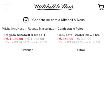
Conecte-se com a Mitchell & Ness
MitchellAndNess
Roupas-Masculinas
Camisetas e Polos
Regata Mitchell & Ness The Hundreds Jersey Preta
Camiseta Starter New Oversized Collab Baw x Preta
-
20%
-
10%
R$ 1.039,99
R$ 1.299,99
R$ 359,99
R$ 399,99
12x de R$ 86,66 Ou
no Pix (10%
12x de R$ 29,99 Ou
no Pix (10%
de desconto)
de desconto)
Ordenar
Filtrar
ADICIONAR AO CARRINHO
ADICIONAR AO CARRINHO