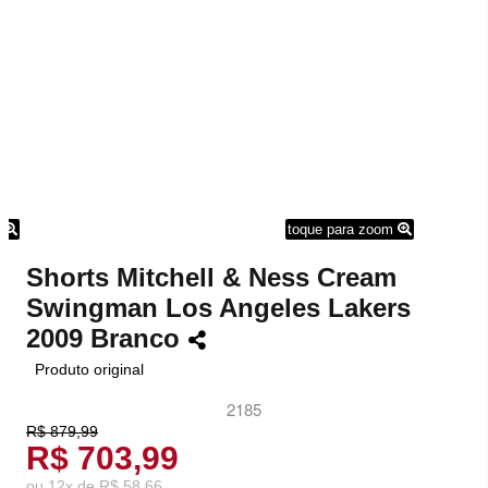
m
toque para zoom
Shorts Mitchell & Ness Cream
Swingman Los Angeles Lakers
2009 Branco
Produto original
2185
R$ 879,99
R$ 703,99
ou
12
x
de
R$ 58,66