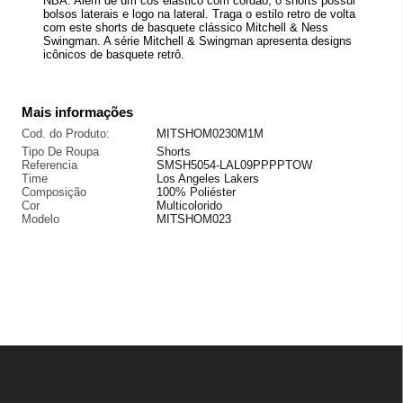
NBA. Além de um cós elástico com cordão, o shorts possui
bolsos laterais e logo na lateral. Traga o estilo retro de volta
com este shorts de basquete clássico Mitchell & Ness
Swingman. A série Mitchell & Swingman apresenta designs
icônicos de basquete retrô.
Mais informações
Cod. do Produto:
MITSHOM0230M1M
Tipo De Roupa
Shorts
Referencia
SMSH5054-LAL09PPPPTOW
Time
Los Angeles Lakers
Composição
100% Poliéster
Cor
Multicolorido
Modelo
MITSHOM023