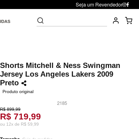
Seja um Revendedor
UDAS
Fre
Troca grátis até 30 dias após da compra
Shorts Mitchell & Ness Swingman
Jersey Los Angeles Lakers 2009
Preto
Produto original
2185
R$ 899,99
R$ 719,99
ou
12
x
de
R$ 59,99