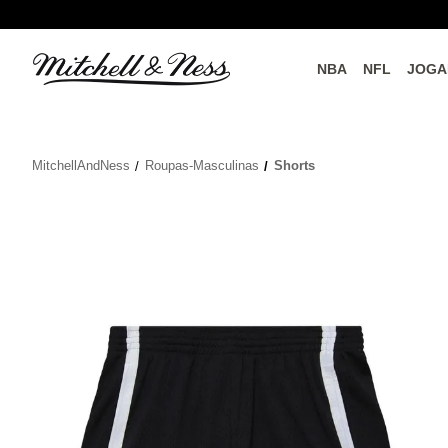
NBA
NFL
JOGA
do o
Parceiros Oficiais
MitchellAndNess
Roupas-Masculinas
Shorts