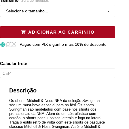
Tamanho
Guia de medidas
Selecione o tamanho...
P
Resta 1 item
ADICIONAR AO CARRINHO
M
Restam mais de 6 itens
Pague
com PIX e ganhe mais
10%
de desconto
G
Resta 1 item
GG
Resta 1 item
Calcular frete
XGG
Resta 1 item
Plus P
Esgotado
Descrição
Os shorts Mitchell & Ness NBA da coleção Swingman
são um must-have especial para os fãs! Os shorts
Swingman são modelados com base nos shorts dos
profissionais da NBA. Além de um cós elástico com
cordão, o shorts possui bolsos laterais e logo na lateral.
Traga o estilo retro de volta com este shorts de basquete
clássico Mitchell & Ness Swingman. A série Mitchell &