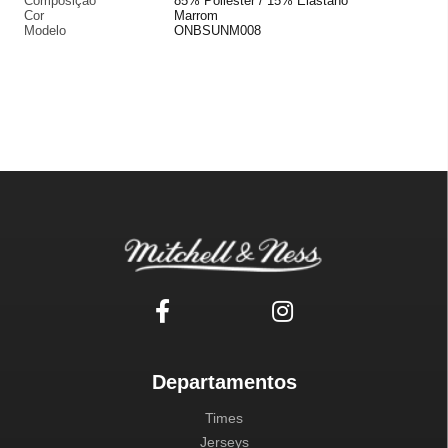
Composição
85% Poliéster / 15% Elastano
Cor
Marrom
Modelo
ONBSUNM008
Departamentos
Times
Jerseys