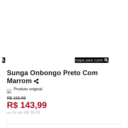
m
toque para zoom
Sunga Onbongo Preto Com
Marrom
Produto original
R$ 159,99
R$ 143,99
ou
4
x
de
R$ 35,99