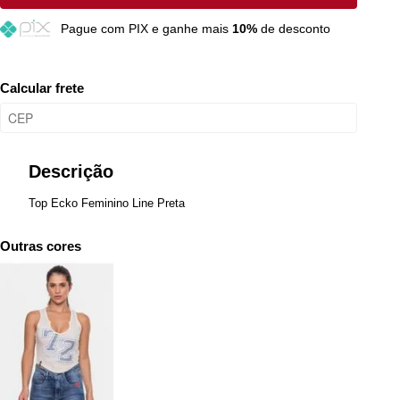
Pague
com PIX e ganhe mais
10%
de desconto
G
Restam mais de 6 itens
GG
Resta 1 item
Calcular frete
Descrição
Top Ecko Feminino Line Preta
Outras cores