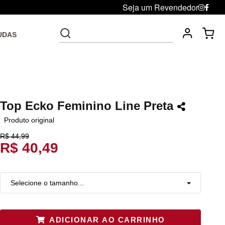
Seja um Revendedor
UDAS
Fre
Troca grátis até 30 dias após da compra
Top Ecko Feminino Line Preta
Produto original
R$ 44,99
R$ 40,49
Selecione o tamanho...
P
Restam mais de 6 itens
ADICIONAR AO CARRINHO
M
Restam mais de 6 itens