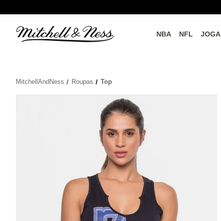
NBA
NFL
JOGA
do o
Parceiros Oficiais
MitchellAndNess
Roupas
Top